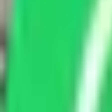
Star
Wash
Waschpark · Werkstatt · Pflege
Werkstatt