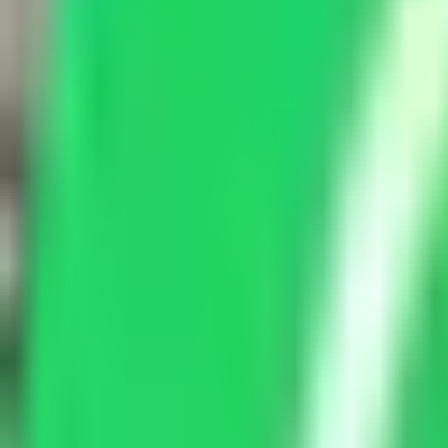
Star
Wash
Waschpark · Werkstatt · Pflege
Werkstatt