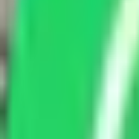
Star
Wash
Waschpark · Werkstatt · Pflege
Werkstatt