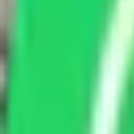
Star
Wash
Waschpark · Werkstatt · Pflege
Werkstatt